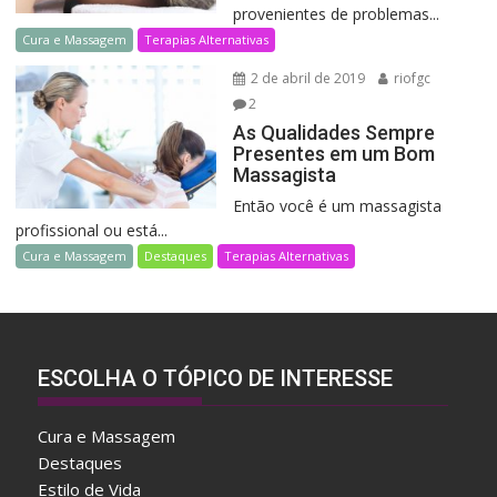
provenientes de problemas...
Cura e Massagem
Terapias Alternativas
2 de abril de 2019
riofgc
2
As Qualidades Sempre
Presentes em um Bom
Massagista
Então você é um massagista
profissional ou está...
Cura e Massagem
Destaques
Terapias Alternativas
ESCOLHA O TÓPICO DE INTERESSE
Cura e Massagem
Destaques
Estilo de Vida