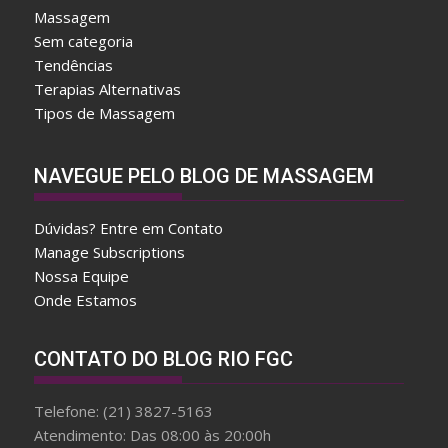
Massagem
Sem categoria
Tendências
Terapias Alternativas
Tipos de Massagem
A
NAVEGUE PELO BLOG DE MASSAGEM
f
t
Dúvidas? Entre em Contato
e
Manage Subscriptions
r
Nossa Equipe
w
Onde Estamos
a
r
d
CONTATO DO BLOG RIO FGC
f
a
Telefone: (21) 3827-5163
k
Atendimento: Das 08:00 às 20:00h
e