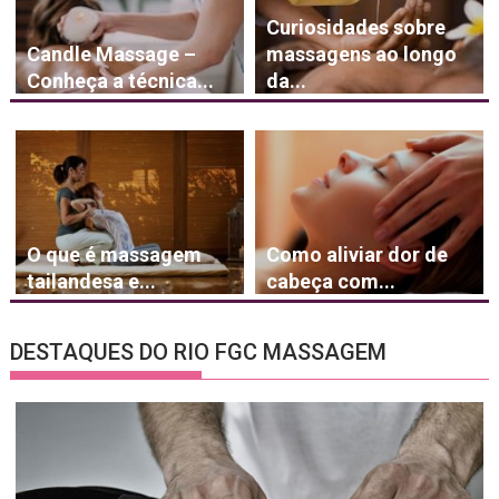
Curiosidades sobre
Candle Massage –
massagens ao longo
Conheça a técnica...
da...
O que é massagem
Como aliviar dor de
tailandesa e...
cabeça com...
DESTAQUES DO RIO FGC MASSAGEM