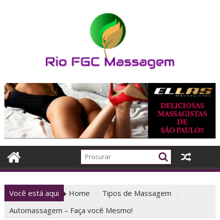
Skip
to
content
Você está aqui
Home
Tipos de Massagem
Automassagem – Faça você Mesmo!