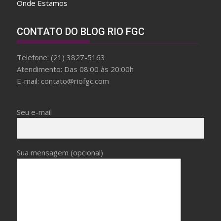
Onde Estamos
a
r
d
CONTATO DO BLOG RIO FGC
f
a
Telefone: (21) 3827-5163
k
Atendimento: Das 08:00 às 20:00h
e
E-mail: contato@riofgc.com
b
r
e
Seu e-mail
i
t
l
Sua mensagem (opcional)
i
n
g
W
i
t