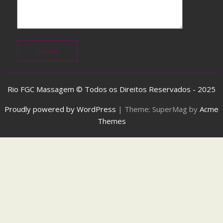
a
s
t
S
h
i
p
p
Rio FGC Massagem © Todos os Direitos Reservados - 2025
i
Proudly powered by WordPress
|
Theme: SuperMag by
Acme
n
Themes
g
,
j
u
s
t
a
s
f