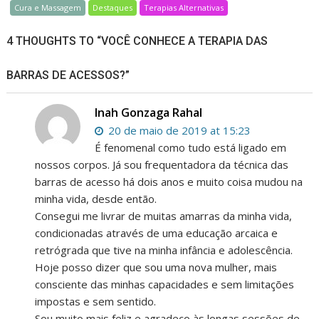
Cura e Massagem
Destaques
Terapias Alternativas
4 THOUGHTS TO “VOCÊ CONHECE A TERAPIA DAS
BARRAS DE ACESSOS?”
Inah Gonzaga Rahal
20 de maio de 2019 at 15:23
É fenomenal como tudo está ligado em
nossos corpos. Já sou frequentadora da técnica das
barras de acesso há dois anos e muito coisa mudou na
minha vida, desde então.
Consegui me livrar de muitas amarras da minha vida,
condicionadas através de uma educação arcaica e
retrógrada que tive na minha infância e adolescência.
Hoje posso dizer que sou uma nova mulher, mais
consciente das minhas capacidades e sem limitações
impostas e sem sentido.
Sou muito mais feliz e agradeço às longas sessões de