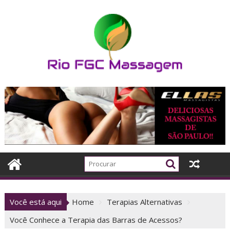
Skip
to
content
Você está aqui
Home
Terapias Alternativas
Você Conhece a Terapia das Barras de Acessos?