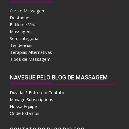
Cura e Massagem
Destaques
Estilo de Vida
Massagem
Sem categoria
Tendências
Terapias Alternativas
Tipos de Massagem
A
NAVEGUE PELO BLOG DE MASSAGEM
f
t
Dúvidas? Entre em Contato
e
Manage Subscriptions
r
Nossa Equipe
w
Onde Estamos
a
r
d