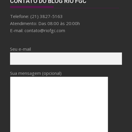
CONTATO DO BLOG RIO FGC
f
a
Telefone: (21) 3827-5163
k
Atendimento: Das 08:00 às 20:00h
e
E-mail: contato@riofgc.com
b
r
e
Seu e-mail
i
t
l
Sua mensagem (opcional)
i
n
g
W
i
t
h
F