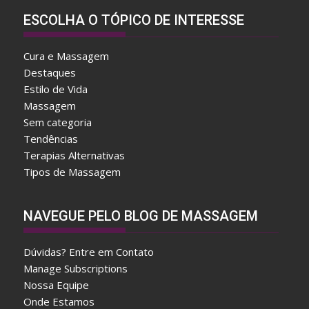
ESCOLHA O TÓPICO DE INTERESSE
Cura e Massagem
Destaques
Estilo de Vida
Massagem
Sem categoria
Tendências
Terapias Alternativas
Tipos de Massagem
A
NAVEGUE PELO BLOG DE MASSAGEM
f
t
Dúvidas? Entre em Contato
e
Manage Subscriptions
r
Nossa Equipe
w
Onde Estamos
a