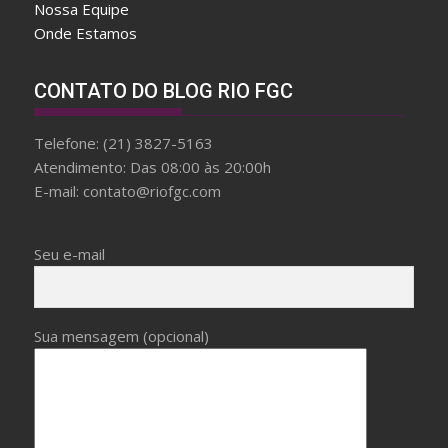
Nossa Equipe
w
Onde Estamos
a
r
d
CONTATO DO BLOG RIO FGC
f
a
Telefone: (21) 3827-5163
k
Atendimento: Das 08:00 às 20:00h
e
E-mail: contato@riofgc.com
b
r
e
Seu e-mail
i
t
l
Sua mensagem (opcional)
i
n
g
W
i