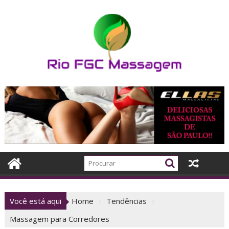
Skip
to
content
Você está aqui
Home
Tendências
Massagem para Corredores