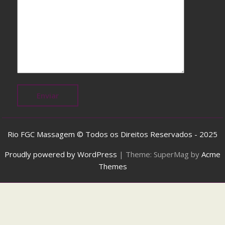
t
h
F
a
s
t
S
h
i
p
p
Rio FGC Massagem © Todos os Direitos Reservados - 2025
i
Proudly powered by WordPress
|
Theme: SuperMag by
Acme
n
Themes
g
,
j
u
s