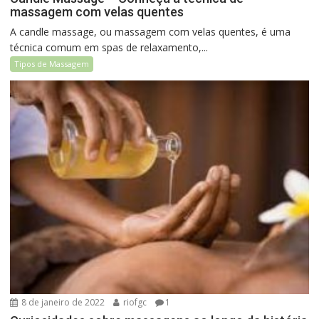
massagem com velas quentes
A candle massage, ou massagem com velas quentes, é uma
técnica comum em spas de relaxamento,...
Tipos de Massagem
8 de janeiro de 2022
riofgc
1