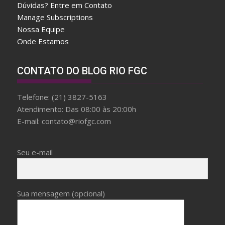
Dúvidas? Entre em Contato
e
Manage Subscriptions
r
Nossa Equipe
w
Onde Estamos
a
r
d
CONTATO DO BLOG RIO FGC
f
a
Telefone: (21) 3827-5163
k
Atendimento: Das 08:00 às 20:00h
e
E-mail: contato@riofgc.com
b
r
e
Seu e-mail
i
t
l
Sua mensagem (opcional)
i
n
g