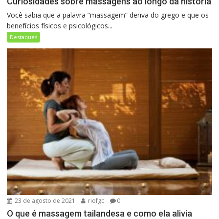
Curiosidades sobre massagens ao longo da história
Você sabia que a palavra “massagem” deriva do grego e que os
benefícios físicos e psicológicos...
Destaques
23 de agosto de 2021
riofgc
0
O que é massagem tailandesa e como ela alivia