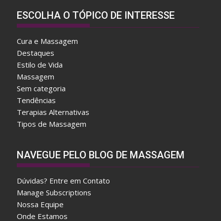
ESCOLHA O TÓPICO DE INTERESSE
Cura e Massagem
Destaques
Estilo de Vida
Massagem
Sem categoria
Tendências
Terapias Alternativas
Tipos de Massagem
A
NAVEGUE PELO BLOG DE MASSAGEM
f
t
Dúvidas? Entre em Contato
e
Manage Subscriptions
r
Nossa Equipe
w
Onde Estamos
a