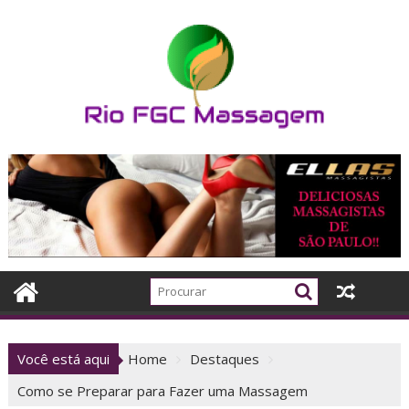
Skip
to
content
Você está aqui
Home
Destaques
Como se Preparar para Fazer uma Massagem