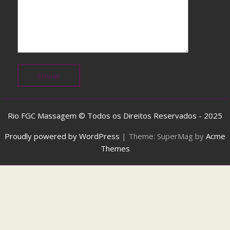
h
F
a
s
t
S
h
i
p
p
Rio FGC Massagem © Todos os Direitos Reservados - 2025
i
Proudly powered by WordPress
|
Theme: SuperMag by
Acme
n
Themes
g
,
j
u
s
t
a