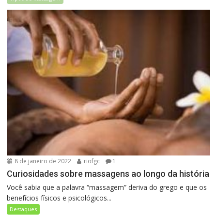
8 de janeiro de 2022
riofgc
1
Curiosidades sobre massagens ao longo da história
Você sabia que a palavra “massagem” deriva do grego e que os
benefícios físicos e psicológicos...
Destaques