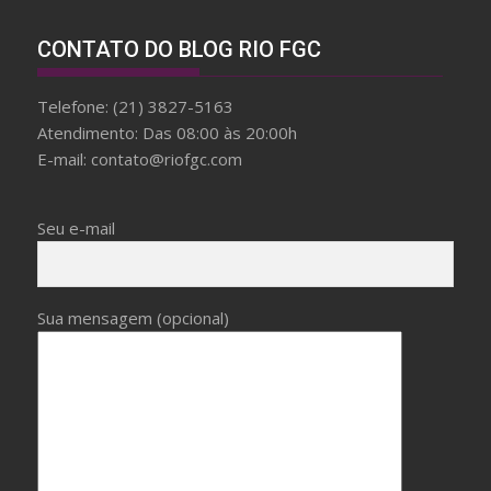
r
d
CONTATO DO BLOG RIO FGC
f
a
Telefone: (21) 3827-5163
k
Atendimento: Das 08:00 às 20:00h
e
E-mail: contato@riofgc.com
b
r
e
Seu e-mail
i
t
l
Sua mensagem (opcional)
i
n
g
W
i
t
h