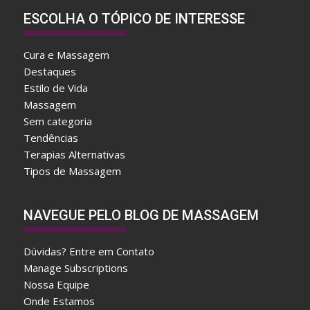
ESCOLHA O TÓPICO DE INTERESSE
Cura e Massagem
Destaques
Estilo de Vida
Massagem
Sem categoria
Tendências
Terapias Alternativas
Tipos de Massagem
A
NAVEGUE PELO BLOG DE MASSAGEM
f
t
Dúvidas? Entre em Contato
e
Manage Subscriptions
r
Nossa Equipe
w
Onde Estamos
a