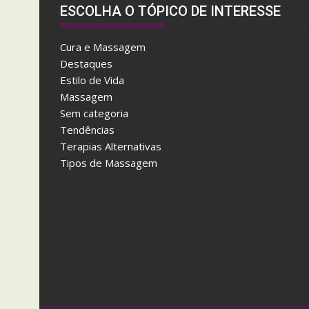
ESCOLHA O TÓPICO DE INTERESSE
Cura e Massagem
Destaques
Estilo de Vida
Massagem
Sem categoria
Tendências
Terapias Alternativas
Tipos de Massagem
A
f
t
e
r
w
a