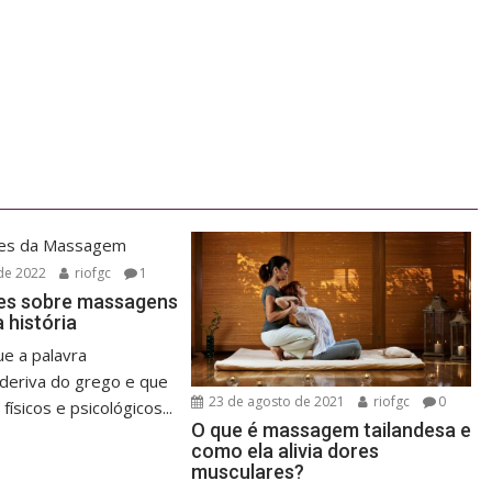
P
 de 2022
riofgc
1
es sobre massagens
 história
ue a palavra
deriva do grego e que
23 de agosto de 2021
riofgc
0
físicos e psicológicos...
O que é massagem tailandesa e
como ela alivia dores
musculares?