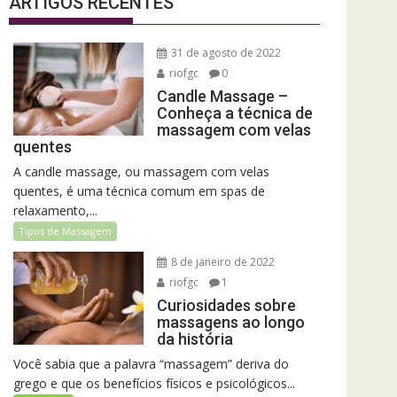
ARTIGOS RECENTES
31 de agosto de 2022
riofgc
0
Candle Massage –
Conheça a técnica de
massagem com velas
quentes
A candle massage, ou massagem com velas
quentes, é uma técnica comum em spas de
relaxamento,...
Tipos de Massagem
8 de janeiro de 2022
riofgc
1
Curiosidades sobre
massagens ao longo
da história
avegação
Dores
Você sabia que a palavra “massagem” deriva do
e
no
grego e que os benefícios físicos e psicológicos...