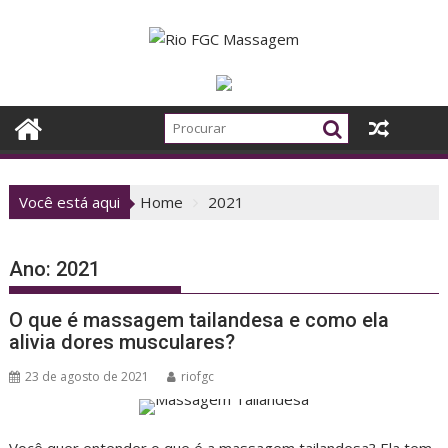
Skip
to
content
Você está aqui
Home
2021
Ano:
2021
O que é massagem tailandesa e como ela
alivia dores musculares?
23 de agosto de 2021
riofgc