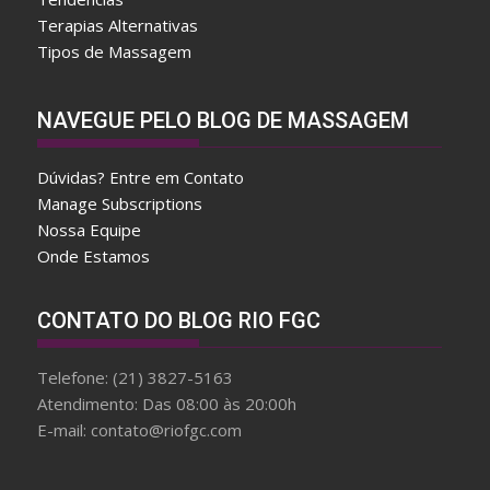
Terapias Alternativas
Tipos de Massagem
A
NAVEGUE PELO BLOG DE MASSAGEM
f
t
Dúvidas? Entre em Contato
e
Manage Subscriptions
r
Nossa Equipe
w
Onde Estamos
a
r
d
CONTATO DO BLOG RIO FGC
f
a
Telefone: (21) 3827-5163
k
Atendimento: Das 08:00 às 20:00h
e
E-mail: contato@riofgc.com
b
r